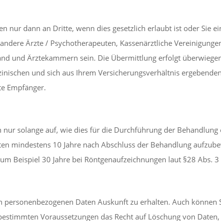
 nur dann an Dritte, wenn dies gesetzlich erlaubt ist oder Sie ei
ndere Ärzte / Psychotherapeuten, Kassenärztliche Vereinigungen
and und Ärztekammern sein. Die Übermittlung erfolgt überwieg
inischen und sich aus Ihrem Versicherungsverhältnis ergebenden F
te Empfänger.
r solange auf, wie dies für die Durchführung der Behandlung er
Daten mindestens 10 Jahre nach Abschluss der Behandlung aufzu
zum Beispiel 30 Jahre bei Röntgenaufzeichnungen laut §28 Abs. 
en personenbezogenen Daten Auskunft zu erhalten. Auch können S
 bestimmten Voraussetzungen das Recht auf Löschung von Daten,